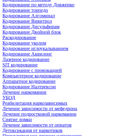
Кодирование по методу Довженко
Кодирование торпедо
Кодирование Алгоминал
Кодирование Вивитрол
Кодирование Дисульфирам
Кодирование Двойной блок
Раскодирование
Кодирование уколом
Кодирование иглоукалыванием
Кодирование Аквилонг
Лазерное кодирование
SIT кодирование
Кодирование с провокацией
Компьютерное кодирование
Аппаратное кодирование
Кодирование Налтрексон
Лечение наркомании
УБОД
Реабилитация наркозависимых
Лечение зависимости от мефедрона
Лечение подростковой наркомании
Снятие ломки
Лечение зависимости от опиатов
Детоксикация от наркотиков
Принудительное лечение наркомании