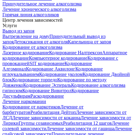
Принудительное лечение алкоголизма
Лечение хронического алкоголизма
Горячая линия алкоголиков
Центр лечения зависимостей
Услуги
Вывод из запоя
Вытрезвление на дому
Принудительный вывод из
запоя
Детоксикация от алкоголя
Капельница от запоя
Кодирование от алкоголизма
Лазерное кодирование
Кодирование Налтрексон
Аппаратное
кодирование
Компьютерное кодирование
Кодирование с
провокацией
SIT кодирование
Кодирование
Алгоминал
Кодирование Аквилонг
Кодирование
иглоукалыванием
Кодирование уколом
Кодирование Двойной
блок
Кодирование торпедо
Кодирование по методу
Довженко
Кодирование Эспераль
Кодирование алкоголизма
гипнозом
Кодирование Вивитрол
Кодирование
Дисульфирам
Раскодирование
Лечение наркомании
Кодирование от наркотиков
Лечение от
барбитуратов
Реабилитация Дейтоп
Лечение зависимости от
ЛСД
Лечение зависимости от кокаина
Лечение зависимости от
Лирики
Группы созависимых
Реабилитация 12 шагов
Лечение
солевой зависимости
Лечение зависимости от гашиша
Лечение
спайсовой зависимости
Принудительное лечение