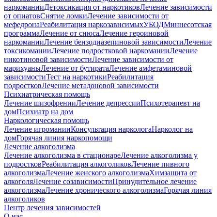
наркомании
Детоксикация от наркотиков
Лечение зависимости
от опиатов
Снятие ломки
Лечение зависимости от
мефедрона
Реабилитация наркозависимых
УБОД
Миннесотская
программа
Лечение от снюса
Лечение героиновой
наркомании
Лечение бензодиазепиновой зависимости
Лечение
токсикомании
Лечение подростковой наркомании
Лечение
никотиновой зависимости
Лечение зависимости от
марихуаны
Лечение от бутирата
Лечение амфетаминовой
зависимости
Тест на наркотики
Реабилитация
подростков
Лечение метадоновой зависимости
Психиатрическая помощь
Лечение шизофрении
Лечение депрессии
Психотерапевт на
дом
Психиатр на дом
Наркологическая помощь
Лечение игромании
Консультация нарколога
Нарколог на
дом
Горячая линия наркопомощи
Лечение алкоголизма
Лечение алкоголизма в стационаре
Лечение алкоголизма у
подростков
Реабилитация алкоголиков
Лечение пивного
алкоголизма
Лечение женского алкоголизма
Химзащита от
алкоголя
Лечение созависимости
Принудительное лечение
алкоголизма
Лечение хронического алкоголизма
Горячая линия
алкоголиков
Центр лечения зависимостей
О нас